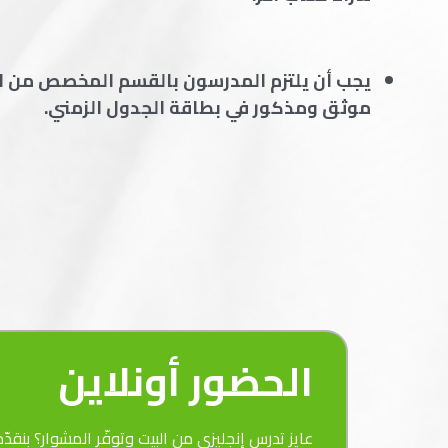
يجب أن يلتزم المدرسون بالقسم المخصص من ال
موثق ومذكور في بطاقة الجدول الزمني.
الحضور أونلاين
عايز تدرس إنجليزي من البيت وتوفّر المشوار؟ بنقد