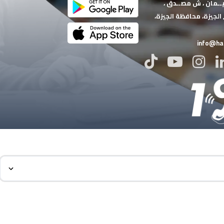
/سليــمان ، ش مصــدق ،
الجيزة‏، ‏محافظة الجيزة‏،
info@har