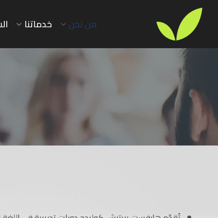
من نحن
خدماتنا
ال
تُقدّم هارفست بريتيش كوليدج دورات تدريبية في اللغة ا