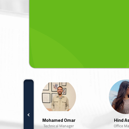
‹
him
Mohamed Omar
Hind A
 Manager
Technical Manager
Office M