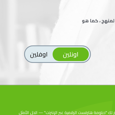
منهج ، كما هو
اونلين
اوفلين
ّم لك "دبلومة هارفست الرقمية عبر الإنترنت" — الحل الأمثل