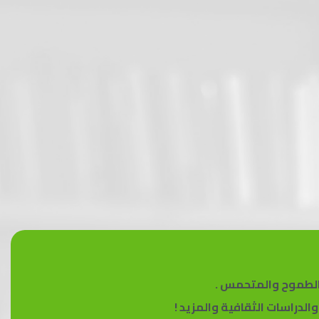
الطموح والمتحمس .
دراسات الثقافية والمزيد !