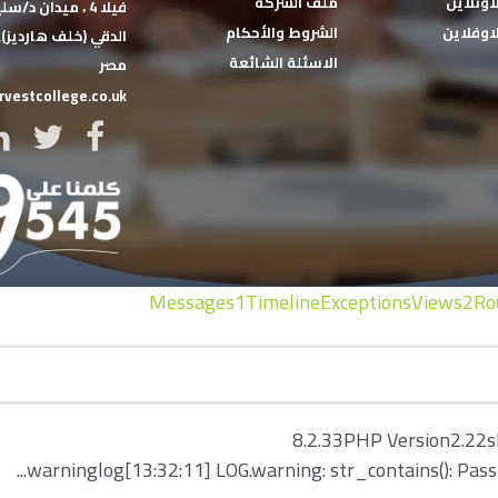
اونلاين
ملف الشركة
فيلا 4 ، ميدان د
اوفلاين
الشروط والأحكام
الدقي (خلف هارديز), ‏
الاسئلة الشائعة
‏مصر‏
vestcollege.co.uk
Messages
1
Timeline
Exceptions
Views
2
Ro
8.2.33
PHP Version
2.22s
warning
log
[13:32:11] LOG.warning: str_contains(): Passin