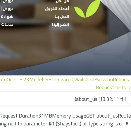
من نحن
عروض ال
أعضاء الفريق
عروض ال
اتصل بنا
شهادة
انضم إلينا
خدمات
ute
Queries
23
Models
58
Livewire
0
Mails
Gate
Session
Request
Request history
Request Duration
31MB
Memory Usage
GET about_us
Route
g null to parameter #1 ($haystack) of type string is d...