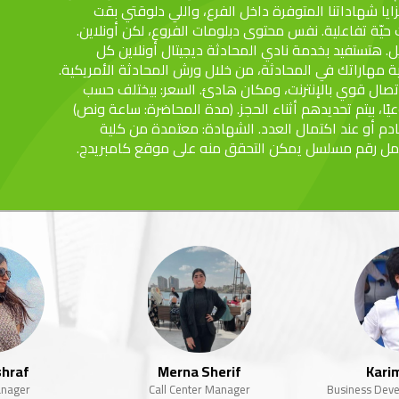
زايا شهاداتنا المتوفرة داخل الفرع، واللي دلوقتي بقت
 حيّة تفاعلية. نفس محتوى دبلومات الفروع، لكن أونلاين.
يل. هتستفيد بخدمة نادي المحادثة ديجيتال أونلاين كل
ة مهاراتك في المحادثة، من خلال ورش المحادثة الأمريكية.
واتصال قوي بالإنترنت، ومكان هادئ. السعر: بيختلف حسب
عيًا، بيتم تحديدهم أثناء الحجز. (مدة المحاضرة: ساعة ونص)
دم أو عند اكتمال العدد. الشهادة: معتمدة من كلية
تحمل رقم مسلسل يمكن التحقق منه على موقع كامبريدج.
shraf
Merna Sherif
Kari
anager
Call Center Manager
Business Dev